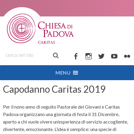
S
k
i
p
t
o
c
o
F
I
T
Y
F
n
a
n
w
o
l
t
MENU
c
s
i
u
i
e
n
e
t
t
t
c
Capodanno Caritas 2019
t
b
a
t
u
k
o
g
e
b
r
Per il nono anno di seguito Pastorale dei Giovani e Caritas
o
r
r
e
Padova organizzano una giornata di festa il 31 Dicembre,
k
a
aperto a chi vuole vivere un’esperienza di servizio accogliente,
m
divertente, emozionante. L’idea è semplice: una specie di