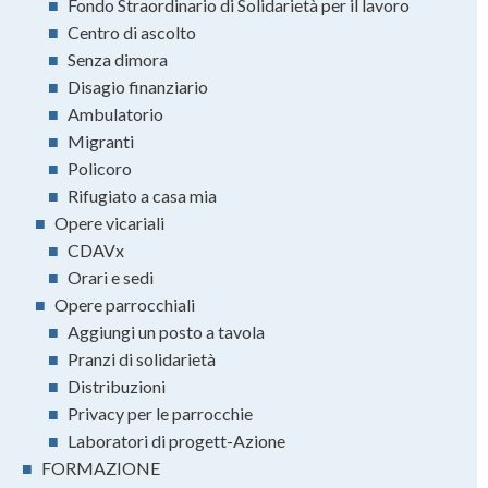
■
Fondo Straordinario di Solidarietà per il lavoro
■
Centro di ascolto
■
Senza dimora
■
Disagio finanziario
■
Ambulatorio
■
Migranti
■
Policoro
■
Rifugiato a casa mia
■
Opere vicariali
■
CDAVx
■
Orari e sedi
■
Opere parrocchiali
■
Aggiungi un posto a tavola
■
Pranzi di solidarietà
■
Distribuzioni
■
Privacy per le parrocchie
■
Laboratori di progett-Azione
■
FORMAZIONE