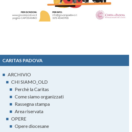
CARITAS PADOVA
■
ARCHIVIO
■
CHI SIAMO_OLD
■
Perchè la Caritas
■
Come siamo organizzati
■
Rassegna stampa
■
Area riservata
■
OPERE
■
Opere diocesane