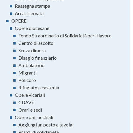
■
Rassegna stampa
■
Area riservata
■
OPERE
■
Opere diocesane
■
Fondo Straordinario di Solidarietà per il lavoro
■
Centro di ascolto
■
Senza dimora
■
Disagio finanziario
■
Ambulatorio
■
Migranti
■
Policoro
■
Rifugiato a casa mia
■
Opere vicariali
■
CDAVx
■
Orari e sedi
■
Opere parrocchiali
■
Aggiungi un posto a tavola
■
Pranzi di solidarietà