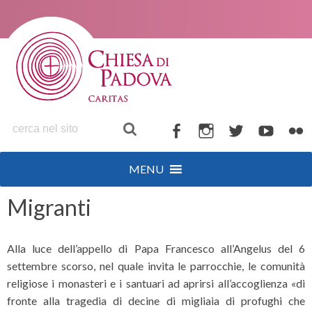
S
k
i
p
t
o
c
o
F
I
T
Y
F
n
a
n
w
o
l
t
MENU
c
s
i
u
i
e
n
e
t
t
t
c
Migranti
t
b
a
t
u
k
o
g
e
b
r
Alla luce dell’appello di Papa Francesco all’Angelus del 6
o
r
r
e
settembre scorso, nel quale invita le parrocchie, le comunità
k
a
religiose i monasteri e i santuari ad aprirsi all’accoglienza «di
m
fronte alla tragedia di decine di migliaia di profughi che