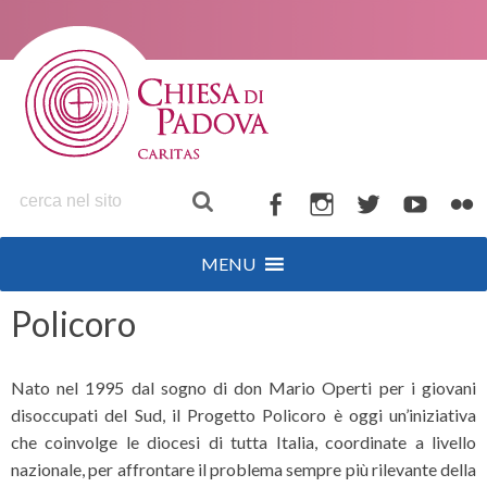
S
k
i
p
t
o
c
o
F
I
T
Y
F
n
a
n
w
o
l
t
MENU
c
s
i
u
i
e
n
e
t
t
t
c
Policoro
t
b
a
t
u
k
o
g
e
b
r
Nato nel 1995 dal sogno di don Mario Operti per i giovani
o
r
r
e
disoccupati del Sud, il Progetto Policoro è oggi un’iniziativa
k
a
che coinvolge le diocesi di tutta Italia, coordinate a livello
m
nazionale, per affrontare il problema sempre più rilevante della