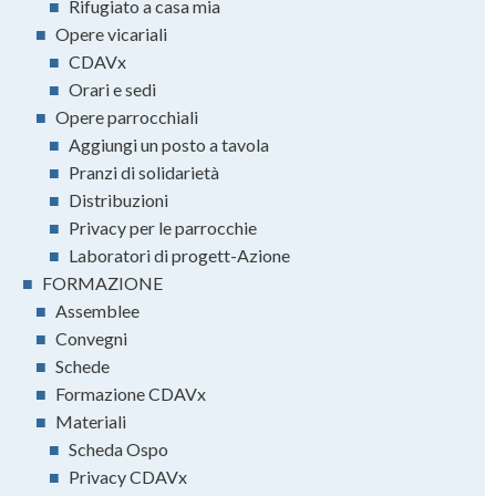
■
Rifugiato a casa mia
■
Opere vicariali
■
CDAVx
■
Orari e sedi
■
Opere parrocchiali
■
Aggiungi un posto a tavola
■
Pranzi di solidarietà
■
Distribuzioni
■
Privacy per le parrocchie
■
Laboratori di progett-Azione
■
FORMAZIONE
■
Assemblee
■
Convegni
■
Schede
■
Formazione CDAVx
■
Materiali
■
Scheda Ospo
■
Privacy CDAVx