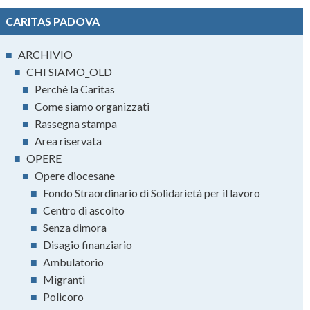
CARITAS PADOVA
■
ARCHIVIO
■
CHI SIAMO_OLD
■
Perchè la Caritas
■
Come siamo organizzati
■
Rassegna stampa
■
Area riservata
■
OPERE
■
Opere diocesane
■
Fondo Straordinario di Solidarietà per il lavoro
■
Centro di ascolto
■
Senza dimora
■
Disagio finanziario
■
Ambulatorio
■
Migranti
■
Policoro