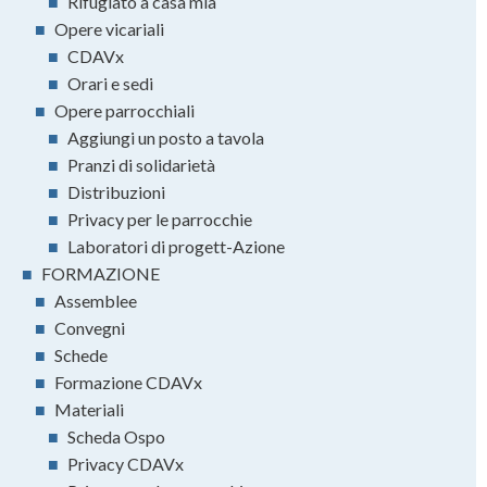
■
Rifugiato a casa mia
■
Opere vicariali
■
CDAVx
■
Orari e sedi
■
Opere parrocchiali
■
Aggiungi un posto a tavola
■
Pranzi di solidarietà
■
Distribuzioni
■
Privacy per le parrocchie
■
Laboratori di progett-Azione
■
FORMAZIONE
■
Assemblee
■
Convegni
■
Schede
■
Formazione CDAVx
■
Materiali
■
Scheda Ospo
■
Privacy CDAVx