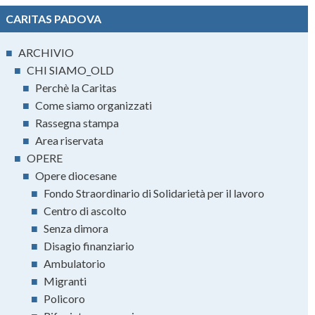
CARITAS PADOVA
■
ARCHIVIO
■
CHI SIAMO_OLD
■
Perchè la Caritas
■
Come siamo organizzati
■
Rassegna stampa
■
Area riservata
■
OPERE
■
Opere diocesane
■
Fondo Straordinario di Solidarietà per il lavoro
■
Centro di ascolto
■
Senza dimora
■
Disagio finanziario
■
Ambulatorio
■
Migranti
■
Policoro