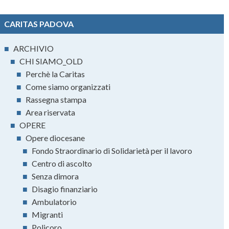
CARITAS PADOVA
■
ARCHIVIO
■
CHI SIAMO_OLD
■
Perchè la Caritas
■
Come siamo organizzati
■
Rassegna stampa
■
Area riservata
■
OPERE
■
Opere diocesane
■
Fondo Straordinario di Solidarietà per il lavoro
■
Centro di ascolto
■
Senza dimora
■
Disagio finanziario
■
Ambulatorio
■
Migranti
■
Policoro