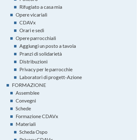
■
Rifugiato a casa mia
■
Opere vicariali
■
CDAVx
■
Orari e sedi
■
Opere parrocchiali
■
Aggiungi un posto a tavola
■
Pranzi di solidarietà
■
Distribuzioni
■
Privacy per le parrocchie
■
Laboratori di progett-Azione
■
FORMAZIONE
■
Assemblee
■
Convegni
■
Schede
■
Formazione CDAVx
■
Materiali
■
Scheda Ospo
■
Privacy CDAVx