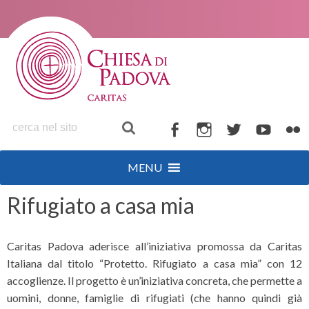
S
k
i
p
t
o
c
o
F
I
T
Y
F
n
a
n
w
o
l
t
MENU
c
s
i
u
i
e
n
e
t
t
t
c
Rifugiato a casa mia
t
b
a
t
u
k
o
g
e
b
r
Caritas Padova aderisce all’iniziativa promossa da Caritas
o
r
r
e
Italiana dal titolo “Protetto. Rifugiato a casa mia” con 12
k
a
accoglienze. Il progetto è un’iniziativa concreta, che permette a
m
uomini, donne, famiglie di rifugiati (che hanno quindi già