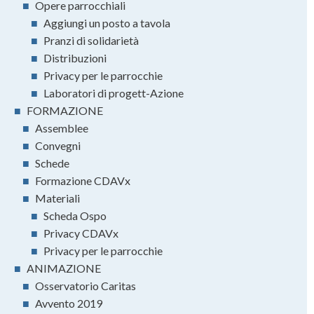
■
Opere parrocchiali
■
Aggiungi un posto a tavola
■
Pranzi di solidarietà
■
Distribuzioni
■
Privacy per le parrocchie
■
Laboratori di progett-Azione
■
FORMAZIONE
■
Assemblee
■
Convegni
■
Schede
■
Formazione CDAVx
■
Materiali
■
Scheda Ospo
■
Privacy CDAVx
■
Privacy per le parrocchie
■
ANIMAZIONE
■
Osservatorio Caritas
■
Avvento 2019