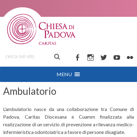
S
k
i
p
t
o
c
o
F
I
T
Y
F
n
a
n
w
o
l
t
MENU
c
s
i
u
i
e
n
e
t
t
t
c
Ambulatorio
t
b
a
t
u
k
o
g
e
b
r
L’ambulatorio nasce da una collaborazione tra Comune di
o
r
r
e
Padova, Caritas Diocesana e Cuamm finalizzata alla
k
a
realizzazione di un servizio di prevenzione a rilevanza medico-
m
infermieristica odontoiatrica a favore di persone disagiate.