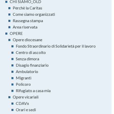
■
CHI SIAMO_OLD
■
Perchè la Caritas
■
Come siamo organizzati
■
Rassegna stampa
■
Area riservata
■
OPERE
■
Opere diocesane
■
Fondo Straordinario di Solidarietà per il lavoro
■
Centro di ascolto
■
Senza dimora
■
Disagio finanziario
■
Ambulatorio
■
Migranti
■
Policoro
■
Rifugiato a casa mia
■
Opere vicariali
■
CDAVx
■
Orari e sedi