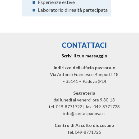
■
Esperienze estive
■
Laboratorio di realtà partecipata
CONTATTACI
Scrivi il tuo messaggio
Indirizzo dell’ufficio pastorale
Via Antonio Francesco Bonporti, 18
– 35141 – Padova (PD)
Segreteria
dal lunedì al venerdì ore 9.30-13
tel. 049-8771722 | fax. 049-8771723
info@caritaspadova.it
Centro di Ascolto diocesano
tel. 049-8771725