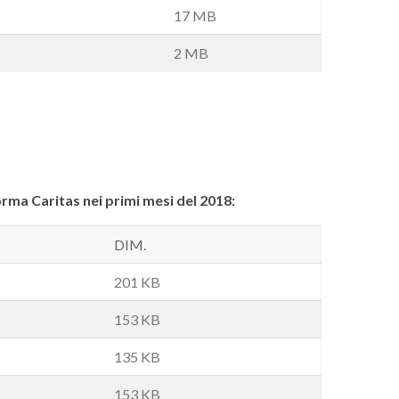
17 MB
2 MB
forma Caritas nei primi mesi del 2018:
DIM.
201 KB
153 KB
135 KB
153 KB