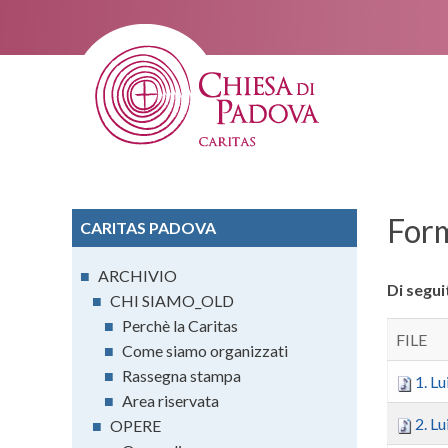
For
CARITAS PADOVA
■
ARCHIVIO
Di seguit
■
CHI SIAMO_OLD
■
Perchè la Caritas
FILE
■
Come siamo organizzati
■
Rassegna stampa
1. L
■
Area riservata
2. Lu
■
OPERE