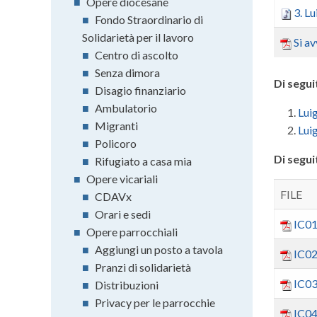
■
Opere diocesane
3. L
■
Fondo Straordinario di
Solidarietà per il lavoro
Si a
■
Centro di ascolto
■
Senza dimora
Di segui
■
Disagio finanziario
■
Ambulatorio
Lui
■
Migranti
Lui
■
Policoro
Di segui
■
Rifugiato a casa mia
■
Opere vicariali
FILE
■
CDAVx
■
Orari e sedi
IC01
■
Opere parrocchiali
■
Aggiungi un posto a tavola
IC0
■
Pranzi di solidarietà
IC03
■
Distribuzioni
■
Privacy per le parrocchie
IC0