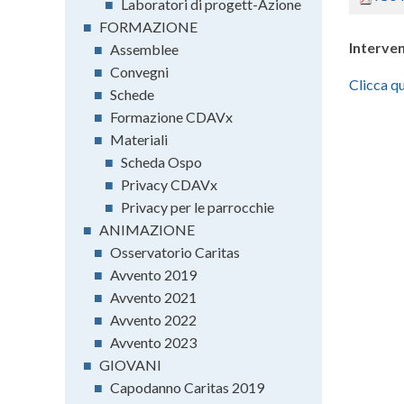
■
Laboratori di progett-Azione
■
FORMAZIONE
Interven
■
Assemblee
■
Convegni
Clicca qu
■
Schede
■
Formazione CDAVx
■
Materiali
■
Scheda Ospo
■
Privacy CDAVx
■
Privacy per le parrocchie
■
ANIMAZIONE
■
Osservatorio Caritas
■
Avvento 2019
■
Avvento 2021
■
Avvento 2022
■
Avvento 2023
■
GIOVANI
■
Capodanno Caritas 2019