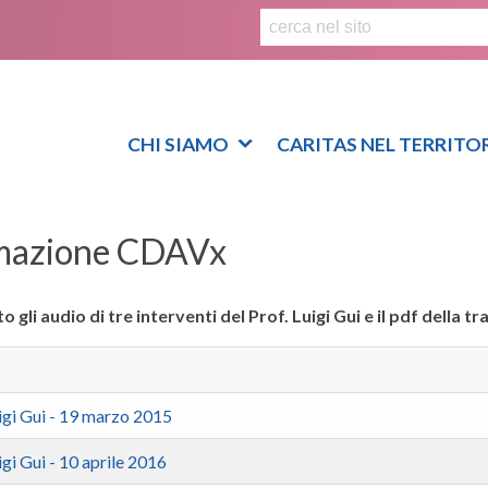
S
k
i
p
t
o
CHI SIAMO
CARITAS NEL TERRITO
c
o
n
mazione CDAVx
t
e
n
o gli audio di tre interventi del Prof. Luigi Gui e il pdf della tr
t
uigi Gui - 19 marzo 2015
igi Gui - 10 aprile 2016