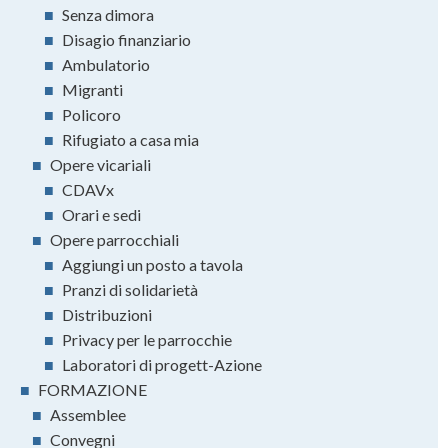
■
Senza dimora
■
Disagio finanziario
■
Ambulatorio
■
Migranti
■
Policoro
■
Rifugiato a casa mia
■
Opere vicariali
■
CDAVx
■
Orari e sedi
■
Opere parrocchiali
■
Aggiungi un posto a tavola
■
Pranzi di solidarietà
■
Distribuzioni
■
Privacy per le parrocchie
■
Laboratori di progett-Azione
■
FORMAZIONE
■
Assemblee
■
Convegni