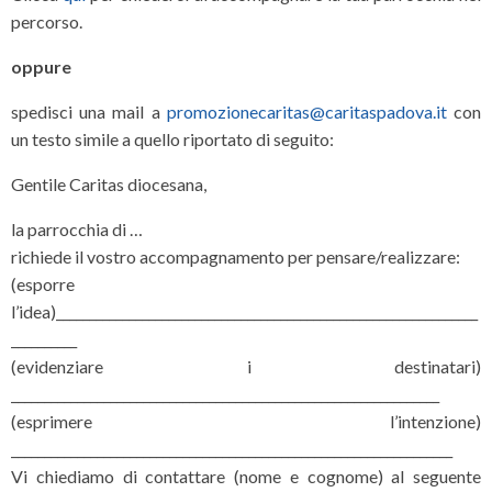
percorso.
oppure
spedisci una mail a
promozionecaritas@caritaspadova.it
con
un testo simile a quello riportato di seguito:
Gentile Caritas diocesana,
la parrocchia di …
richiede il vostro accompagnamento per pensare/realizzare:
(esporre
l’idea)________________________________________________________________
__________
(evidenziare i destinatari)
_________________________________________________________________
(esprimere l’intenzione)
___________________________________________________________________
Vi chiediamo di contattare (nome e cognome) al seguente