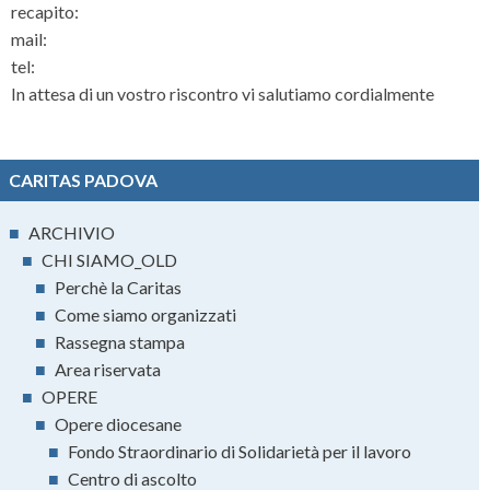
recapito:
mail:
tel:
In attesa di un vostro riscontro vi salutiamo cordialmente
CARITAS PADOVA
■
ARCHIVIO
■
CHI SIAMO_OLD
■
Perchè la Caritas
■
Come siamo organizzati
■
Rassegna stampa
■
Area riservata
■
OPERE
■
Opere diocesane
■
Fondo Straordinario di Solidarietà per il lavoro
■
Centro di ascolto