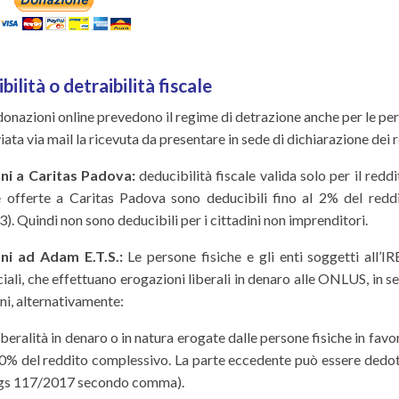
ilità o detraibilità fiscale
donazioni online prevedono il regime di detrazione anche per le perso
iata via mail la ricevuta da presentare in sede di dichiarazione dei r
ni a Caritas Padova:
deducibilità fiscale valida solo per il redd
 le offerte a Caritas Padova sono deducibili fino al 2% del redd
. Quindi non sono deducibili per i cittadini non imprenditori.
ni ad Adam E.T.S.:
Le persone fisiche e gli enti soggetti all’I
li, che effettuano erogazioni liberali in denaro alle ONLUS, in sed
ni, alternativamente:
iberalità in denaro o in natura erogate dalle persone fisiche in fa
0% del reddito complessivo. La parte eccedente può essere dedotta n
gs 117/2017 secondo comma).