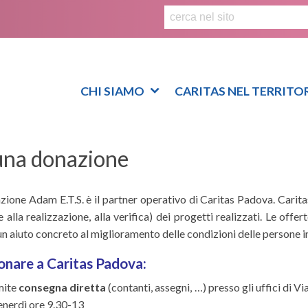
S
k
i
p
t
o
CHI SIAMO
CARITAS NEL TERRITO
c
o
n
una donazione
t
e
n
azione Adam E.T.S. è il partner operativo di Caritas Padova. Carit
t
 alla realizzazione, alla verifica) dei progetti realizzati. Le offe
n aiuto concreto al miglioramento delle condizioni delle persone in
onare a Caritas Padova:
mite
consegna diretta
(contanti, assegni, …) presso gli uffici di 
venerdì ore 9.30-13