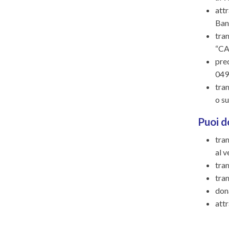
att
Ban
tra
“CA
pre
049
tra
o s
Puoi d
tra
al 
tra
tra
don
attr