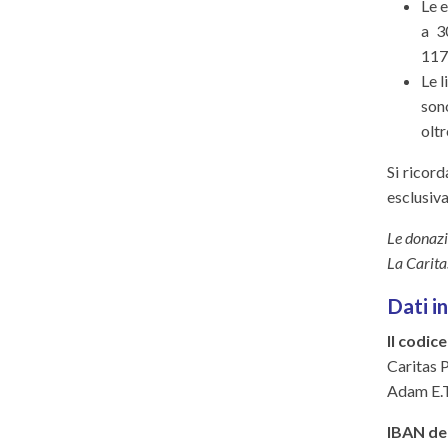
Le 
a 3
117
Le l
son
oltr
Si ricord
esclusiv
Le donazio
La Carita
Dati in
Il codice
Caritas 
Adam E.T
IBAN de