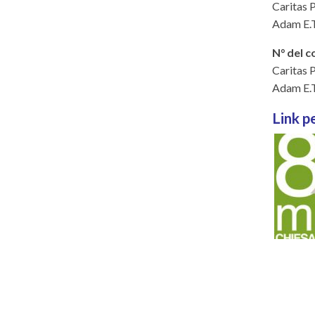
Caritas
Adam E.T
N° del c
Caritas 
Adam E.T
Link p