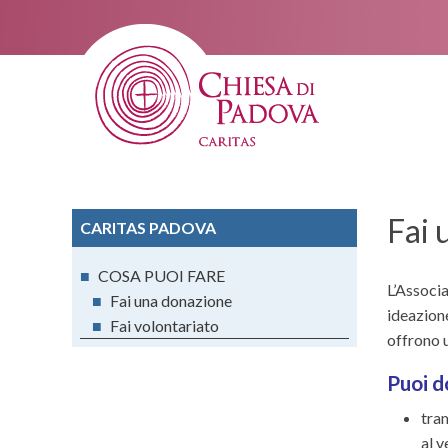
Fai 
CARITAS PADOVA
■
COSA PUOI FARE
L’Associ
■
Fai una donazione
ideazione
■
Fai volontariato
offrono u
Puoi d
tra
al 