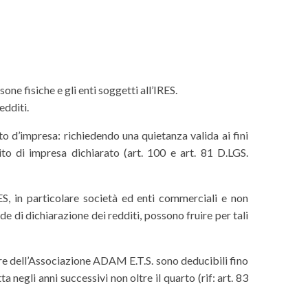
ne fisiche e gli enti soggetti all’IRES.
edditi.
ito d’impresa: richiedendo una quietanza valida ai fini
ito di impresa dichiarato (art. 100 e art. 81 D.LGS.
RES, in particolare società ed enti commerciali e non
e di dichiarazione dei redditi, possono fruire per tali
vore dell’Associazione ADAM E.T.S. sono deducibili fino
egli anni successivi non oltre il quarto (rif: art. 83