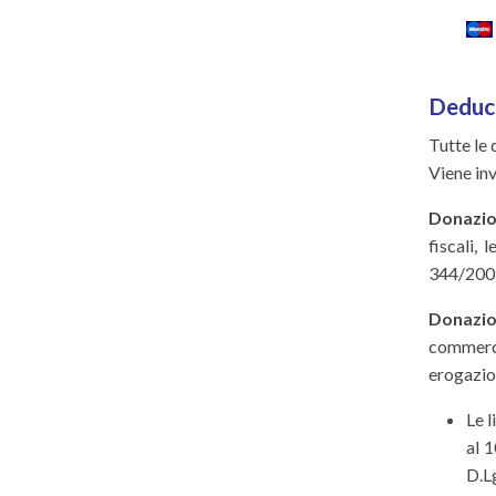
Deducib
Tutte le 
Viene inv
Donazio
fiscali,
344/2003)
Donazio
commercia
erogazio
Le l
al 1
D.L