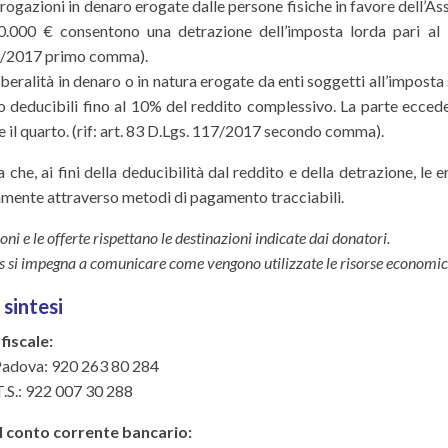
erogazioni in denaro erogate dalle persone fisiche in favore dell’
0.000 € consentono una detrazione dell’imposta lorda pari al 3
/2017 primo comma).
iberalità in denaro o in natura erogate da enti soggetti all’impost
o deducibili fino al 10% del reddito complessivo. La parte eccede
e il quarto. (rif: art. 83 D.Lgs. 117/2017 secondo comma).
a che, ai fini della deducibilità dal reddito e della detrazione, le
amente attraverso metodi di pagamento tracciabili.
ni e le offerte rispettano le destinazioni indicate dai donatori.
s si impegna a comunicare come vengono utilizzate le risorse economic
 sintesi
 fiscale:
Padova: 920 263 80 284
.S.: 922 007 30 288
l conto corrente bancario: