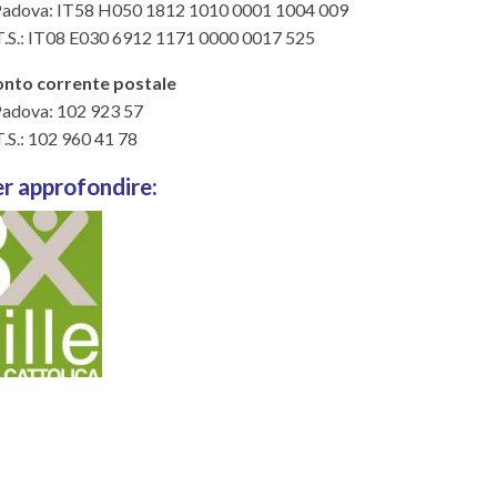
 Padova: IT58 H050 1812 1010 0001 1004 009
.S.: IT08 E030 6912 1171 0000 0017 525
onto corrente postale
Padova: 102 923 57
.S.: 102 960 41 78
er approfondire: