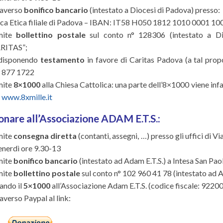
raverso
bonifico bancario
(intestato a Diocesi di Padova) presso:
ca Etica filiale di Padova – IBAN: IT58 H050 1812 1010 0001 10
mite
bollettino postale
sul conto n° 128306 (intestato a Di
RITAS”;
disponendo
testamento
in favore di Caritas Padova (a tal prop
 877 1722
mite
8×1000
alla Chiesa Cattolica: una parte dell’8×1000 viene infa
u
www.8xmille.it
onare all’Associazione ADAM E.T.S.:
mite
consegna diretta
(contanti, assegni, …) presso gli uffici di 
venerdì ore 9.30-13
mite
bonifico bancario
(intestato ad Adam E.T.S.) a Intesa San 
mite
bollettino postale
sul conto n° 102 960 41 78 (intestato ad A
ando il
5×1000
all’Associazione Adam E.T.S. (codice fiscale: 922
averso Paypal al link: