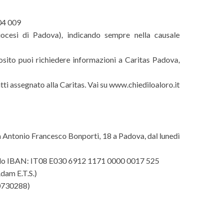
04 009
ocesi di Padova), indicando sempre nella causale
osito puoi richiedere informazioni a Caritas Padova,
tti assegnato alla Caritas. Vai su www.chiediloaloro.it
Via Antonio Francesco Bonporti, 18 a Padova, dal lunedì
Paolo IBAN: IT08 E030 6912 1171 0000 0017 525
dam E.T.S.)
00730288)