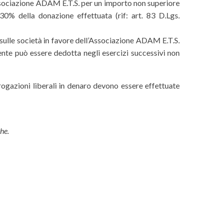
Associazione ADAM E.T.S. per un importo non superiore
0% della donazione effettuata (rif: art. 83 D.Lgs.
a sulle società in favore dell’Associazione ADAM E.T.S.
nte può essere dedotta negli esercizi successivi non
 erogazioni liberali in denaro devono essere effettuate
he.