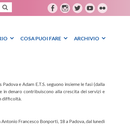
F
I
T
Y
F
a
n
w
o
l
c
s
i
u
i
e
t
t
t
c
RIO
COSA PUOI FARE
ARCHIVIO
b
a
t
u
k
o
g
e
b
r
o
r
r
e
k
a
m
as Padova e Adam E.T.S. seguono insieme le fasi (dalla
rte in denaro contribuiscono alla crescita dei servizi e
 difficoltà.
Via Antonio Francesco Bonporti, 18 a Padova, dal lunedì