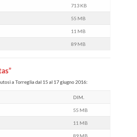
713 KB
55 MB
11 MB
89 MB
tas”
nutosi a Torreglia dal 15 al 17 giugno 2016:
DIM.
55 MB
11 MB
89 MB