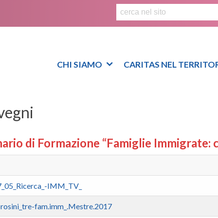
S
k
i
p
t
o
CHI SIAMO
CARITAS NEL TERRITO
c
o
n
vegni
t
e
n
ario di
Formazione
“Famiglie Immigrate: c
t
7_05_Ricerca_-IMM_TV_
osini_tre-fam.imm_.Mestre.2017