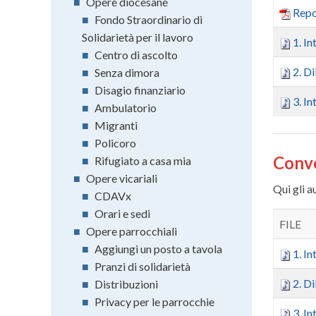
■
Opere diocesane
Rep
■
Fondo Straordinario di
Solidarietà per il lavoro
1. I
■
Centro di ascolto
2. D
■
Senza dimora
■
Disagio finanziario
3. I
■
Ambulatorio
■
Migranti
■
Policoro
Conve
■
Rifugiato a casa mia
■
Opere vicariali
Qui gli a
■
CDAVx
■
Orari e sedi
FILE
■
Opere parrocchiali
■
Aggiungi un posto a tavola
1. I
■
Pranzi di solidarietà
2. D
■
Distribuzioni
■
Privacy per le parrocchie
3. I