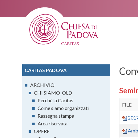
Con
CARITAS PADOVA
■
ARCHIVIO
Semin
■
CHI SIAMO_OLD
■
Perchè la Caritas
FILE
■
Come siamo organizzati
■
Rassegna stampa
201
■
Area riservata
Ambr
■
OPERE