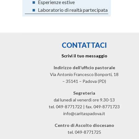
■
Esperienze estive
■
Laboratorio di realtà partecipata
CONTATTACI
Scrivi il tuo messaggio
Indirizzo dell’ufficio pastorale
Via Antonio Francesco Bonporti, 18
– 35141 – Padova (PD)
Segreteria
dal lunedì al venerdì ore 9.30-13
tel. 049-8771722 | fax. 049-8771723
info@caritaspadova.it
Centro di Ascolto diocesano
tel. 049-8771725