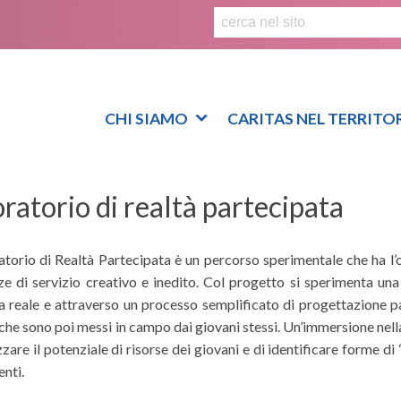
S
k
i
p
t
o
CHI SIAMO
CARITAS NEL TERRITO
c
o
n
ratorio di realtà partecipata
t
e
n
atorio di Realtà Partecipata è un percorso sperimentale che ha l’
t
ze di servizio creativo e inedito. Col progetto si sperimenta una 
 reale e attraverso un processo semplificato di progettazione part
 che sono poi messi in campo dai giovani stessi. Un’immersione nel
zzare il potenziale di risorse dei giovani e di identificare forme 
nti.