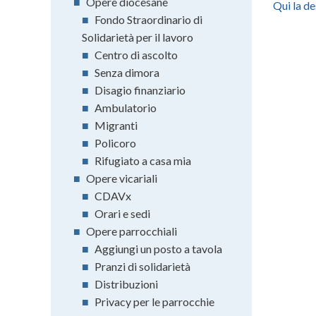
■
Opere diocesane
Qui la de
■
Fondo Straordinario di
Solidarietà per il lavoro
■
Centro di ascolto
■
Senza dimora
■
Disagio finanziario
■
Ambulatorio
■
Migranti
■
Policoro
■
Rifugiato a casa mia
■
Opere vicariali
■
CDAVx
■
Orari e sedi
■
Opere parrocchiali
■
Aggiungi un posto a tavola
■
Pranzi di solidarietà
■
Distribuzioni
■
Privacy per le parrocchie