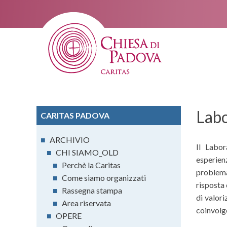
Labo
CARITAS PADOVA
■
ARCHIVIO
Il Labor
■
CHI SIAMO_OLD
esperien
■
Perchè la Caritas
problema
■
Come siamo organizzati
risposta
■
Rassegna stampa
di valori
■
Area riservata
coinvolge
■
OPERE