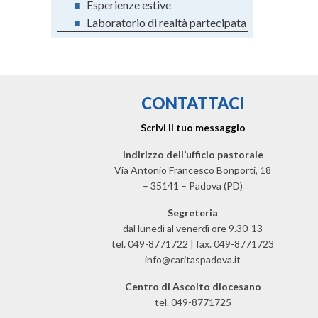
■
Esperienze estive
■
Laboratorio di realtà partecipata
CONTATTACI
Scrivi il tuo messaggio
Indirizzo dell’ufficio pastorale
Via Antonio Francesco Bonporti, 18
– 35141 – Padova (PD)
Segreteria
dal lunedì al venerdì ore 9.30-13
tel. 049-8771722 | fax. 049-8771723
info@caritaspadova.it
Centro di Ascolto diocesano
tel. 049-8771725