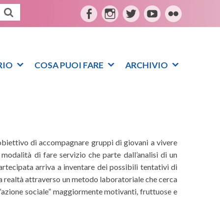
F
I
T
Y
F
a
n
w
o
l
c
s
i
u
i
e
t
t
t
c
RIO
COSA PUOI FARE
ARCHIVIO
b
a
t
u
k
o
g
e
b
r
o
r
r
e
k
a
m
obiettivo di accompagnare gruppi di giovani a vivere
modalità di fare servizio che parte dall’analisi di un
ecipata arriva a inventare dei possibili tentativi di
la realtà attraverso un metodo laboratoriale che cerca
di “azione sociale” maggiormente motivanti, fruttuose e