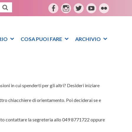
F
I
T
Y
F
a
n
w
o
l
c
s
i
u
i
e
t
t
t
c
RIO
COSA PUOI FARE
ARCHIVIO
b
a
t
u
k
o
g
e
b
r
o
r
r
e
k
a
m
oni in cui spenderti per gli altri? Desideri iniziare
tro chiacchiere di orientamento. Poi deciderai se e
ato contattare la segreteria allo 049 8771722 oppure