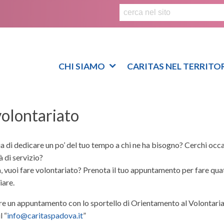
S
k
i
p
t
o
CHI SIAMO
CARITAS NEL TERRITO
c
o
n
volontariato
t
e
n
a di dedicare un po’ del tuo tempo a chi ne ha bisogno? Cerchi occasi
t
tà di servizio?
 vuoi fare volontariato? Prenota il tuo appuntamento per fare quat
iare.
are un appuntamento con lo sportello di Orientamento al Volontari
l “
info@caritaspadova.it
”