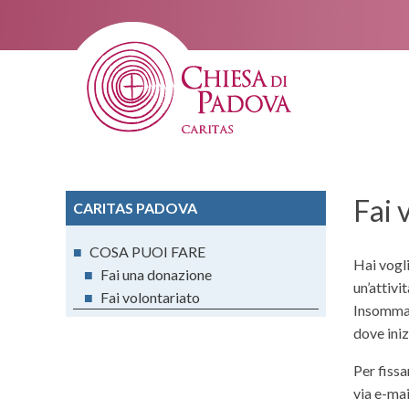
Fai 
CARITAS PADOVA
■
COSA PUOI FARE
Hai vogli
■
Fai una donazione
un’attivi
■
Fai volontariato
Insomma,
dove iniz
Per fiss
via e-mai