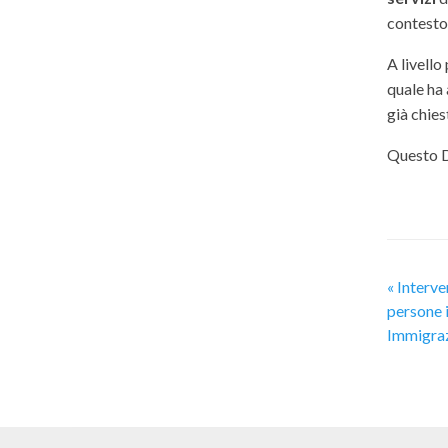
contesto 
A livello
quale ha 
già chie
Questo Do
«
Interven
persone i
Immigra