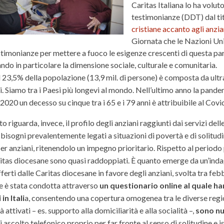
Caritas Italiana lo ha volu
testimonianze (DDT) dal ti
cristiane accanto agli anzia
Giornata che le Nazioni Uni
stimonianze per mettere a fuoco le esigenze crescenti di questa par
ndo in particolare la dimensione sociale, culturale e comunitaria.
 il 23,5% della popolazione (13,9 mil. di persone) è composta da ultra
 Siamo tra i Paesi più longevi al mondo. Nell’ultimo anno la pande
l 2020 un decesso su cinque tra i 65 e i 79 anni è attribuibile al Covi
o riguarda, invece, il profilo degli anziani raggiunti dai servizi delle
 bisogni prevalentemente legati a situazioni di povertà e di solitudi
per anziani, ritenendolo un impegno prioritario. Rispetto al periodo p
itas diocesane sono quasi raddoppiati. È quanto emerge da un’indagine
fferti dalle Caritas diocesane in favore degli anziani, svolta tra f
ne è stata condotta attraverso
un questionario online al quale h
in Itali
a, consentendo una copertura omogenea tra le diverse regio
ià attivati – es. supporto alla domiciliarità e alla socialità –,
sono nu
i ascolto telefonico proprio per far fronte al senso di solitudine e