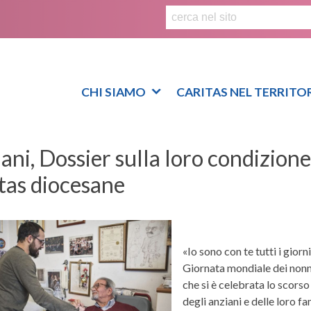
S
k
i
p
t
o
CHI SIAMO
CARITAS NEL TERRITO
c
o
n
ani, Dossier sulla loro condizione 
t
e
tas diocesane
n
t
«Io sono con te tutti i gior
Giornata mondiale dei nonni 
che si è celebrata lo scorso
degli anziani e delle loro fa