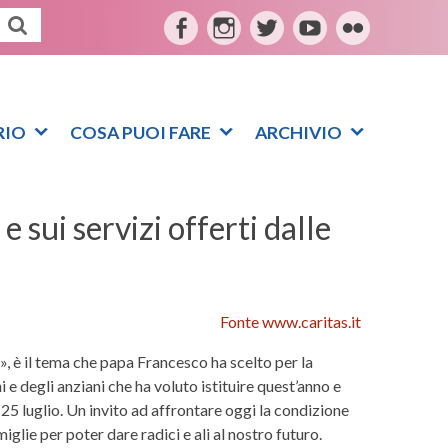
F
I
T
Y
F
a
n
w
o
l
c
s
i
u
i
e
t
t
t
c
RIO
COSA PUOI FARE
ARCHIVIO
b
a
t
u
k
o
g
e
b
r
o
r
r
e
e sui servizi offerti dalle
k
a
m
Fonte www.caritas.it
ni», è il tema che papa Francesco ha scelto per la
e degli anziani che ha voluto istituire quest’anno e
 25 luglio. Un invito ad affrontare oggi la condizione
miglie per poter dare radici e ali al nostro futuro.