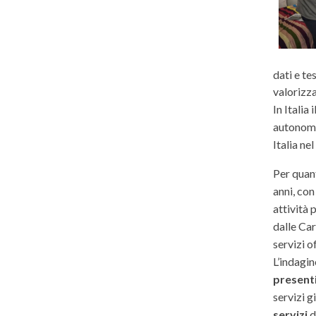
dati e te
valorizza
In Italia
autonomi.
Italia ne
Per quant
anni, con
attività 
dalle Car
servizi o
L’indagi
presenti 
servizi g
servizi
d