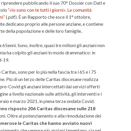
to riprendere pubblicando il suo 70° Dossier con Dati e
tolo
“«Io sono con te tutti i giorni». Le comunità
ni”
(.pdf). È un Rapporto che esce il 1° ottobre,
te dedicano proprio alle persone anziane, e contiene
te della popolazione e delle loro famiglie,
 65enni. Sono, inoltre, quasi tre milioni gli anziani non
mia ha colpito gli anziani in modo drammatico: in
d-19.
 Caritas, sono per lo più nella fascia tra i 65 e i 75
ne. Più di un terzo delle Caritas diocesane realizza
re-Covid gli anziani intercettati dai servizi offerti
 a livello nazionale sulle attività, gli interventi e i
ebbraio e marzo 2021, in piena terza ondata Covid.
anno risposto 206 Caritas diocesane sulle 218
ni. Oltre al potenziamento e alla rimodulazione dei
merose le Caritas che hanno avviato nuovi
 isolamento che sempre più anziani lamentano, sia nel