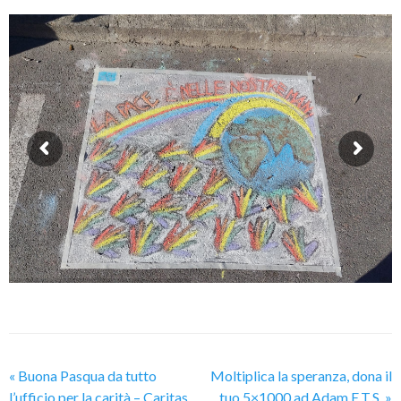
«
Buona Pasqua da tutto
Moltiplica la speranza, dona il
l’ufficio per la carità – Caritas
tuo 5×1000 ad Adam E.T.S.
»