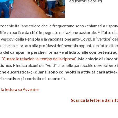
educatori e coristi
rocchie italiane coloro che le frequentano sono «chiamati a rispond
tà»: a partire da chi è impegnato nell’azione pastorale. E l’“atto di 
i vescovi della Penisola è la vaccinazione anti-Covid. Il “vertice” de
 che ha esortato alla profilassi definendola appunto un “atto di a
a del campanile perché il tema «è affidato alle competenti aut
a
“Curare le relazioni al tempo della ripresa”
. Ma chiede di «incenti
zione».
E indica alcuni dei “volti” che nelle parrocchie dovrebbero
e eucaristica»; «quanti sono coinvolti in attività caritative»; i
ricreative»; i «coristi» e i «cantori».
la lettura su Avvenire
Scarica la lettera dal sit