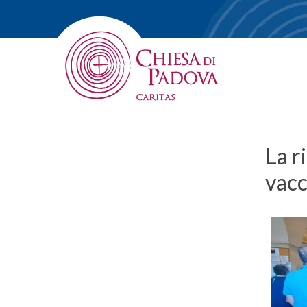
La r
vacc