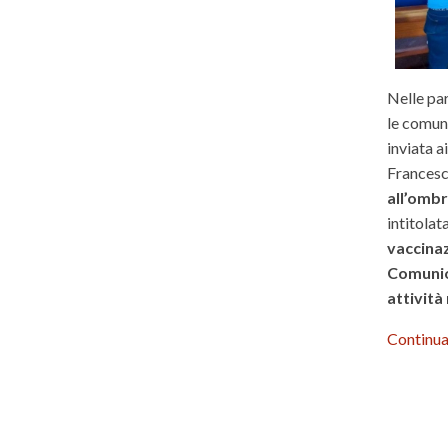
Nelle par
le comuni
inviata a
Francesco
all’ombr
intitolat
vaccina
Comunion
attività 
Continua 