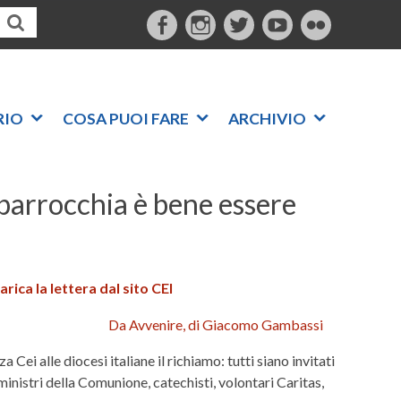
F
I
T
Y
F
a
n
w
o
l
c
s
i
u
i
e
t
t
t
c
RIO
COSA PUOI FARE
ARCHIVIO
b
a
t
u
k
o
g
e
b
r
o
r
r
e
n parrocchia è bene essere
k
a
m
arica la lettera dal sito CEI
Da Avvenire, di Giacomo Gambassi
a Cei alle diocesi italiane il richiamo: tutti siano invitati
 ministri della Comunione, catechisti, volontari Caritas,