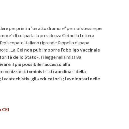
ere per primi a “un atto di amore” per noi stessi e per
amore” di cui parla la presidenza Cei nella Lettera
ll’episcopato italiano riprende l’appello di papa
more”.
La Cei non può imporre l’obbligo vaccinale
orità dello Stato»,
si legge nella missiva
vare il più possibile l’accesso alla
 immunizzarsi:
i «ministri straordinari della
 «catechisti»; gli «educatori»; i «volontari nelle
o CEI